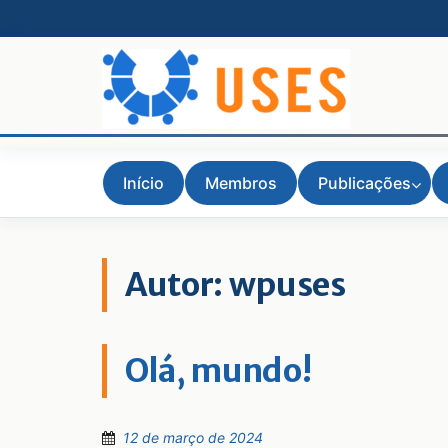
Skip
to
content
Início
Membros
Publicações
Autor:
wpuses
Olá, mundo!
12 de março de 2024