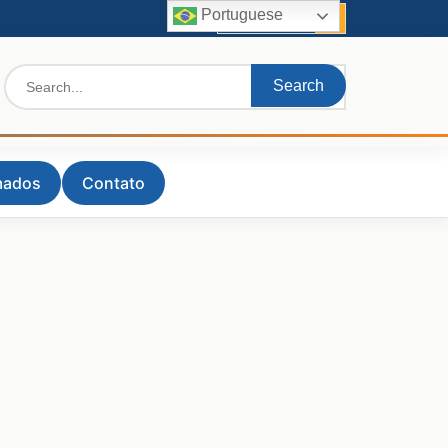
Portuguese
Quick Links
Search
for:
mados
Contato